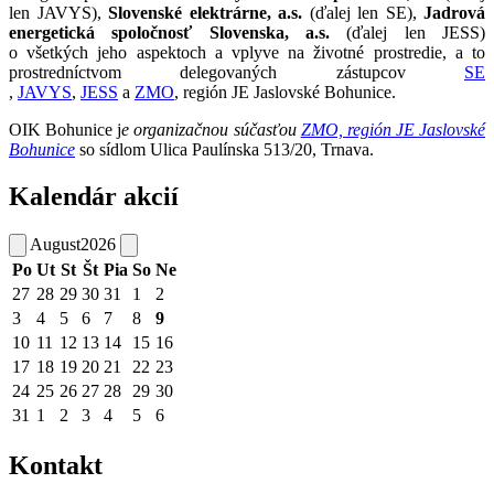
len JAVYS),
Slovenské elektrárne, a.s.
(ďalej len SE),
Jadrová
energetická spoločnosť Slovenska, a.s.
(ďalej len JESS)
o všetkých jeho aspektoch a vplyve na životné prostredie, a to
prostredníctvom delegovaných zástupcov
SE
,
JAVYS
,
JESS
a
ZMO
, región JE Jaslovské Bohunice.
OIK Bohunice j
e organizačnou súčasťou
ZMO, región JE Jaslovské
Bohunice
so sídlom Ulica Paulínska 513/20, Trnava.
Kalendár akcií
August
2026
Po
Ut
St
Št
Pia
So
Ne
27
28
29
30
31
1
2
3
4
5
6
7
8
9
10
11
12
13
14
15
16
17
18
19
20
21
22
23
24
25
26
27
28
29
30
31
1
2
3
4
5
6
Kontakt