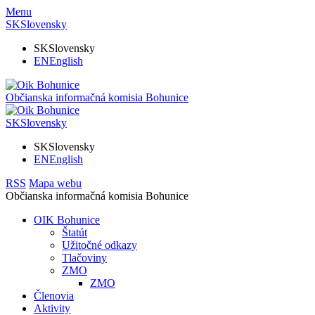
Menu
SK
Slovensky
SK
Slovensky
EN
English
Občianska informačná komisia
Bohunice
SK
Slovensky
SK
Slovensky
EN
English
RSS
Mapa webu
Občianska informačná komisia
Bohunice
OIK Bohunice
Štatút
Užitočné odkazy
Tlačoviny
ZMO
ZMO
Členovia
Aktivity