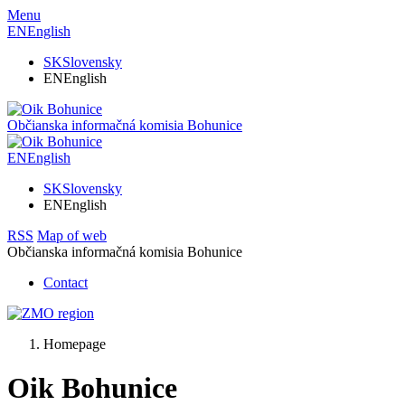
Menu
EN
English
SK
Slovensky
EN
English
Občianska informačná komisia
Bohunice
EN
English
SK
Slovensky
EN
English
RSS
Map of web
Občianska informačná komisia
Bohunice
Contact
Homepage
Oik Bohunice