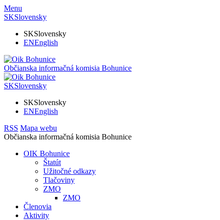
Menu
SK
Slovensky
SK
Slovensky
EN
English
Občianska informačná komisia
Bohunice
SK
Slovensky
SK
Slovensky
EN
English
RSS
Mapa webu
Občianska informačná komisia
Bohunice
OIK Bohunice
Štatút
Užitočné odkazy
Tlačoviny
ZMO
ZMO
Členovia
Aktivity